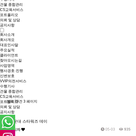
건물 종합관리
CS교육서비스
포트폴리오
의뢰 및 상담
공지사항
회사소개
회사개요
대표인사말
주요실적
클라이언트
찾아오시는길
사업영역
행사경호·진행
신변보호
VVIP의전서비스
수행기사
건물 종합관리
CS교육서비스
전체 79건
3 페이지
포트폴리오
의뢰 및 상담
공지사항
해운대 스타워즈 데이
05-03
935
관리자