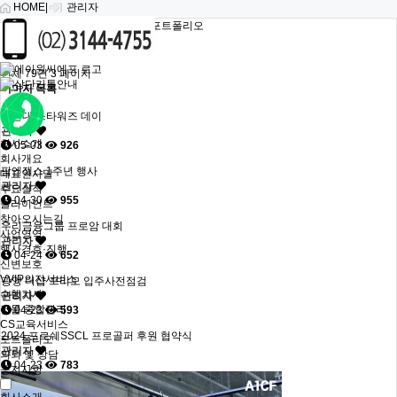
HOME
|
관리자
홈 > 기타 > 포트폴리오
포트폴리오
전체 79건
3 페이지
이미지 목록
해운대 스타워즈 데이
관리자
회사소개
05-03
926
회사개요
팜엔젤스 1주년 행사
대표인사말
관리자
주요실적
04-30
955
클라이언트
찾아오시는길
우리금융그룹 프로암 대회
사업영역
관리자
행사경호·진행
04-24
652
신변보호
VVIP의전서비스
광양 더샵 프리모 입주사전점검
수행기사
관리자
건물 종합관리
04-23
593
CS교육서비스
2024 포르쉐SSCL 프로골퍼 후원 협약식
포트폴리오
관리자
의뢰 및 상담
04-23
783
공지사항