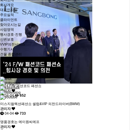
회사소개
회사개요
대표인사말
주요실적
클라이언트
찾아오시는길
사업영역
행사경호·진행
신변보호
VVIP의전서비스
수행기사
건물 종합관리
CS교육서비스
포트폴리오
의뢰 및 상담
공지사항
2024 F/W 패션코드 패션쇼
관리자
04-04
652
미스지컬렉션패션쇼 셀럽&VIP 의전드라이버(BMW)
관리자
04-04
733
명품경호는 에이원씨에프
관리자