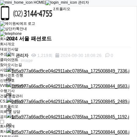
HOME
|
관리자
홈 > 기타 > 포트폴리오
포트폴리오
2024 서울 패션로드
회사소개
회사개요
대표인사말
주요실적
관리자
1,219회
2024-08-30 18:08:26
0
클라이언트
찾아오시는길
본문
사업영역
행사경호·진행
신변보호
VVIP의전서비스
수행기사
건물 종합관리
CS교육서비스
포트폴리오
의뢰 및 상담
공지사항
회사소개
회사개요
대표인사말