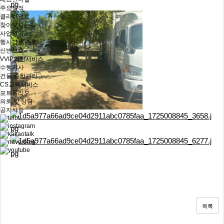
주요실적
클라이언트
찾아오시는길
사업영역
행사경호·진행
신변보호
VVIP의전서비스
수행기사
건물 종합관리
CS교육서비스
포트폴리오
의뢰 및 상담
공지사항
목록