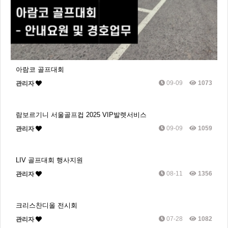
아람코 골프대회
09-09
1073
관리자
람보르기니 서울골프컵 2025 VIP발렛서비스
09-09
1059
관리자
LIV 골프대회 행사지원
08-11
1356
관리자
크리스찬디올 전시회
07-28
1082
관리자