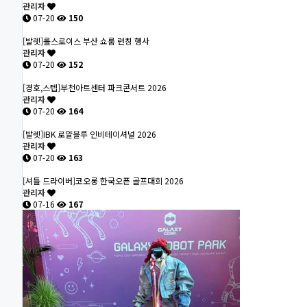
관리자
07-20
150
[발렛]롤스로이스 부산 쇼룸 런칭 행사
관리자
07-20
152
[경호,스텝]부천아트센터 파크콘서트 2026
관리자
07-20
164
[발렛]IBK 로얄블루 인비테이셔널 2026
관리자
07-20
163
[셔틀 드라이버]코오롱 한국오픈 골프대회 2026
관리자
07-16
167