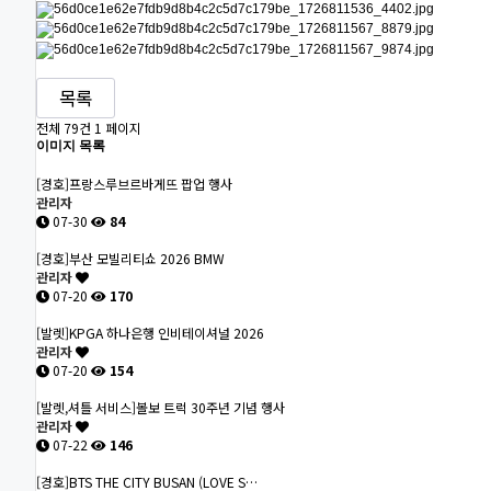
목록
전체 79건
1 페이지
이미지 목록
[경호]프랑스루브르바게뜨 팝업 행사
관리자
07-30
84
[경호]부산 모빌리티쇼 2026 BMW
관리자
07-20
170
[발렛]KPGA 하나은행 인비테이셔널 2026
관리자
07-20
154
[발렛,셔틀 서비스]볼보 트럭 30주년 기념 행사
관리자
07-22
146
[경호]BTS THE CITY BUSAN (LOVE S…