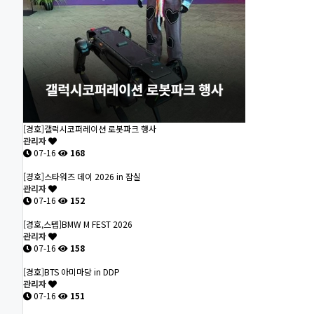
[경호]갤럭시코퍼레이션 로봇파크 행사
관리자
07-16
168
[경호]스타워즈 데이 2026 in 잠실
관리자
07-16
152
[경호,스텝]BMW M FEST 2026
관리자
07-16
158
[경호]BTS 아미마당 in DDP
관리자
07-16
151