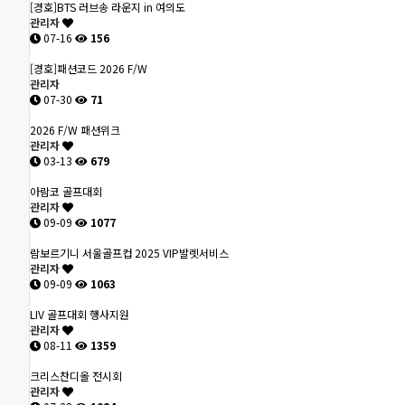
[경호]BTS 러브송 라운지 in 여의도
관리자
07-16
156
[경호]패션코드 2026 F/W
관리자
07-30
71
2026 F/W 패션위크
관리자
03-13
679
아람코 골프대회
관리자
09-09
1077
람보르기니 서울골프컵 2025 VIP발렛서비스
관리자
09-09
1063
LIV 골프대회 행사지원
관리자
08-11
1359
크리스찬디올 전시회
관리자