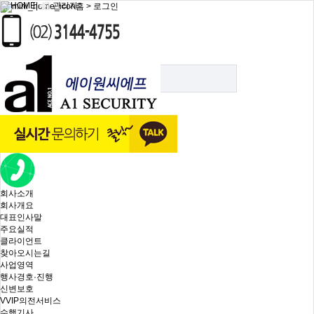
HOME
|
관리자
홈 > 로그인
로그인
로그인
로그인
자동로그인
회사소개
회사개요
대표인사말
주요실적
클라이언트
찾아오시는길
사업영역
행사경호·진행
신변보호
VVIP의전서비스
수행기사