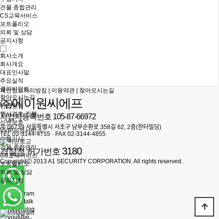
건물 종합관리
CS교육서비스
포트폴리오
의뢰 및 상담
공지사항
회사소개
회사개요
대표인사말
주요실적
클라이언트
개인정보처리방침
|
이용약관
|
찾아오시는길
찾아오시는길
㈜에이원씨에프
사업영역
행사경호·진행
사업자등록번호 105-87-66972
신변보호
㉾ 06739 서울특별시 서초구 남부순환로 358길 62, 2층(한터빌딩)
VVIP의전서비스
TEL 02-3144-4755 · FAX 02-3144-4855
수행기사
건물 종합관리
3180
경찰청 허가번호
CS교육서비스
CopyrightⒸ 2013 A1 SECURITY CORPORATION. All rights reserved.
포트폴리오
의뢰 및 상담
공지사항