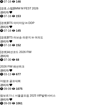
07-16
146
[경호,스텝]BMW M FEST 2026
관리자
07-16
153
[경호]BTS 아미마당 in DDP
관리자
07-16
145
[경호]BTS 러브송 라운지 in 여의도
관리자
07-16
152
[경호]패션코드 2026 F/W
관리자
07-30
68
2026 F/W 패션위크
관리자
03-13
677
아람코 골프대회
관리자
09-09
1075
람보르기니 서울골프컵 2025 VIP발렛서비스
관리자
09-09
1061