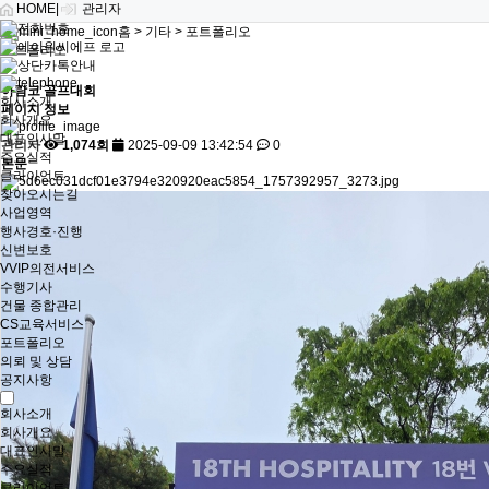
HOME
|
관리자
홈 > 기타 > 포트폴리오
포트폴리오
아람코 골프대회
회사소개
페이지 정보
회사개요
대표인사말
관리자
1,074회
2025-09-09 13:42:54
0
주요실적
본문
클라이언트
찾아오시는길
사업영역
행사경호·진행
신변보호
VVIP의전서비스
수행기사
건물 종합관리
CS교육서비스
포트폴리오
의뢰 및 상담
공지사항
회사소개
회사개요
대표인사말
주요실적
클라이언트