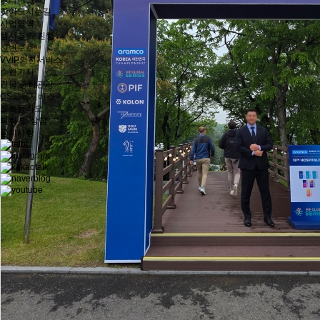
찾아오시는길
사업영역
행사경호·진행
신변보호
VVIP의전서비스
수행기사
건물 종합관리
CS교육서비스
포트폴리오
의뢰 및 상담
공지사항