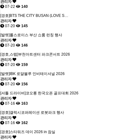
관리자
07-22
140
[경호]BTS THE CITY BUSAN (LOVE S…
관리자
07-20
145
[발렛]롤스로이스 부산 쇼룸 런칭 행사
관리자
07-20
146
[경호,스텝]부천아트센터 파크콘서트 2026
관리자
07-20
159
[발렛]IBK 로얄블루 인비테이셔널 2026
관리자
07-20
156
[셔틀 드라이버]코오롱 한국오픈 골프대회 2026
관리자
07-16
163
[경호]갤럭시코퍼레이션 로봇파크 행사
관리자
07-16
162
[경호]스타워즈 데이 2026 in 잠실
관리자