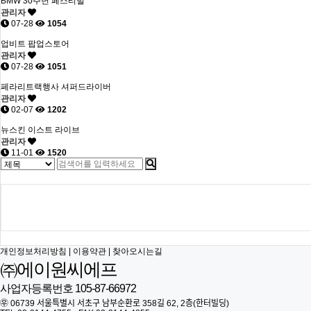
BMW 30주년 페스티벌
관리자
07-28
1054
업비트 팝업스토어
관리자
07-28
1051
페라리트랙행사 셔퍼드라이버
관리자
02-07
1202
뉴스킨 이스트 라이브
관리자
11-01
1520
개인정보처리방침
|
이용약관
|
찾아오시는길
㈜에이원씨에프
사업자등록번호 105-87-66972
㉾ 06739 서울특별시 서초구 남부순환로 358길 62, 2층(한터빌딩)